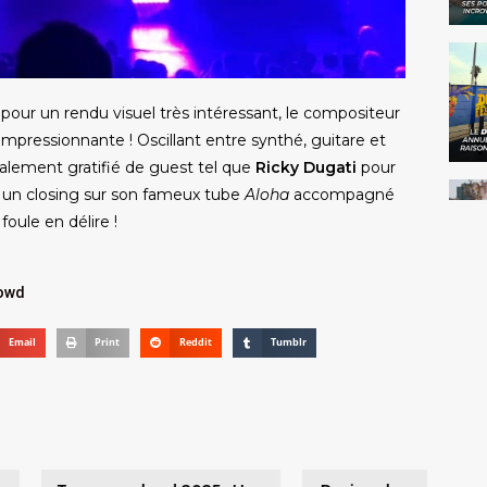
our un rendu visuel très intéressant, le compositeur
impressionnante ! Oscillant entre synthé, guitare et
galement gratifié de guest tel que
Ricky Dugati
pour
t un closing sur son fameux tube
Aloha
accompagné
foule en délire !
owd
Email
Print
Reddit
Tumblr