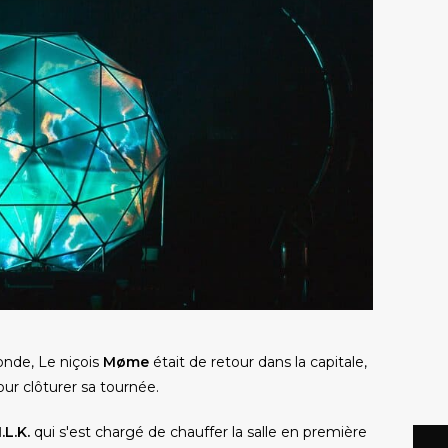
onde, Le niçois
Møme
était de retour dans la capitale,
our clôturer sa tournée.
I.L.K.
qui s'est chargé de chauffer la salle en première