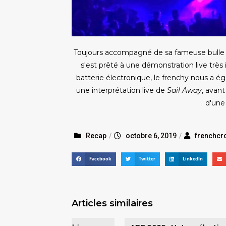
Toujours accompagné de sa fameuse bulle p
s'est prêté à une démonstration live très 
batterie électronique, le frenchy nous a é
une interprétation live de
Sail Away
, avan
d'une 
Recap
/
octobre 6, 2019
/
frenchcr
Facebook
Twitter
LinkedIn
Articles similaires