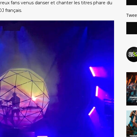
reux fans venus danser et chanter les titres phare du
DJ français.
Twee