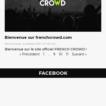
Bienvenue sur frenchcrowd.com
frenchcrowd
6 octobre 2019
0 h 00 min
Bienvenue sur le site officiel FRENCH CROWD !
« Précédent
1
…
9
10
11
Suivant »
FACEBOOK