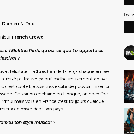
Twee
 Damien N-Drix !
njour
French Crowd
!
s à l’Elektric Park, qu’est-ce que t’a apporté ce
festival ?
val, félicitation à
Joachim
de faire ça chaque année
j’ai mixé j’ai trouvé ça ouf, malheureusement on avait
c’est cool et je suis très excité de pouvoir mixer ici
 passage. Ce soir on enchaîne en Hongrie, on enchaîne
urd’hui mais voilà en France c’est toujours quelque
s mieux de mixer dans son pays.
is-tu ton style musical ?