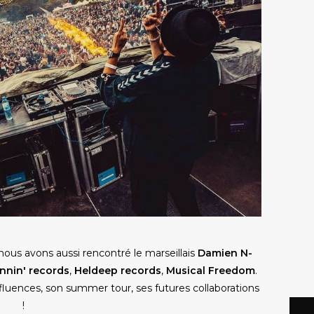
 nous avons aussi rencontré le marseillais
Damien N-
nnin' records
,
Heldeep records
,
Musical Freedom
.
nfluences, son summer tour, ses futures collaborations
!