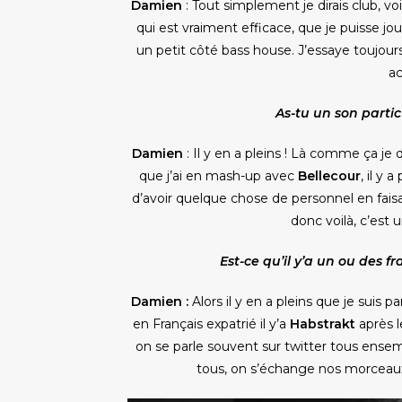
Damien
: Tout simplement je dirais club, vo
qui est vraiment efficace, que je puisse jou
un petit côté
bass house. J’essaye toujour
ac
As-tu un son partic
Damien
: Il y en a pleins ! Là comme ça je d
que j’ai en mash-up avec
Bellecour
, il y
d’avoir quelque chose de personnel en fai
donc voilà, c’est
Est-ce qu’il y’a un ou des f
Damien :
Alors il y en a pleins que je suis
en Français expatrié il y’a
Habstrakt
après 
on se parle souvent sur twitter tous ensemb
tous, on s’échange nos morceaux, 