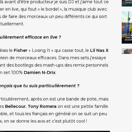
ilà avant d’être producteur je suis DJ
et j’aime tout ce
er en live, qui fout « le bordel », la musique club avec
s de faire des morceaux un peu différents ce qui sort
tuellement.
ulièrement efficace en live ?
irais le
Fisher
« Losing It » qui casse tout, le
Lil Nas X
 a plein de morceaux efficaces. Dans mes sets j’essaye
sant des bootlegs des mash-ups des remix personnels
 un set 100%
Damien N-Drix
.
rançais que tu suis particulièrement ?
 particulièrement, après on est une bande de pote, mais
les
Bellecour
,
Tony Romera
on est une petite famille
le, et tous les français en général on se suit un peu
on se donne les avis et c’est plutôt cool !