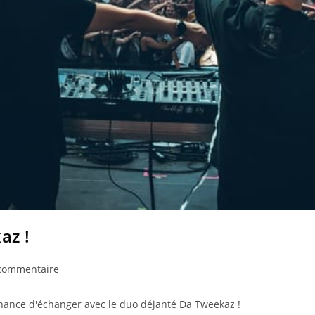
az !
commentaire
a chance d'échanger avec le duo déjanté Da Tweekaz !