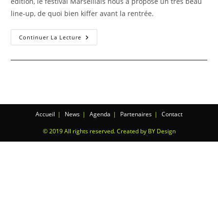
édition, le festival Marseillais nous a proposé un très beau
line-up, de quoi bien kiffer avant la rentrée.
Continuer La Lecture
Accueil
News
Agenda
Partenaires
Contact
© 2019 All rights reserved. Created by BY Design