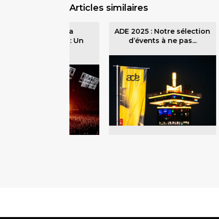
Articles similaires
Fun Radio Ibiza
ADE 2025 : Notre sélection
xperience 2026 : Un
d’évents à ne pas...
dixième...