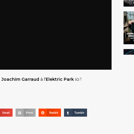
e
Joachim Garraud
à l'
Elektric Park
ici
!
Email
Print
Reddit
Tumblr