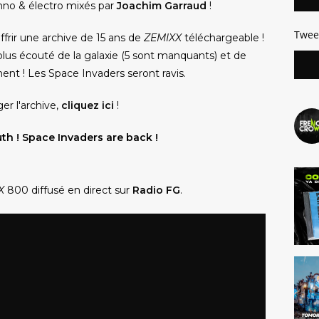
chno & électro mixés par
Joachim Garraud
!
Twee
ffrir une archive de 15 ans de
ZEMIXX
téléchargeable !
plus écouté de la galaxie (5 sont manquants) et de
nt ! Les Space Invaders seront ravis.
er l'archive,
cliquez ici
!
h ! Space Invaders are back !
X
800 diffusé en direct sur
Radio FG
.